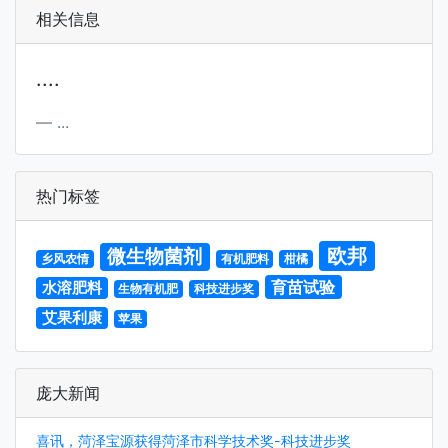
相关信息
....
...
热门标签
欧邦
微生物菌剂
乡风农情
有机肥料
柑橘
育苗试验
水溶肥料
生物有机肥
科技进步奖
艾果利康
苹果
庞大新闻
喜讯，菏泽宝源获得菏泽市科学技术奖-科技进步奖