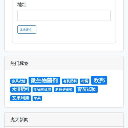
地址
热门标签
欧邦
微生物菌剂
乡风农情
有机肥料
柑橘
育苗试验
水溶肥料
生物有机肥
科技进步奖
艾果利康
苹果
庞大新闻