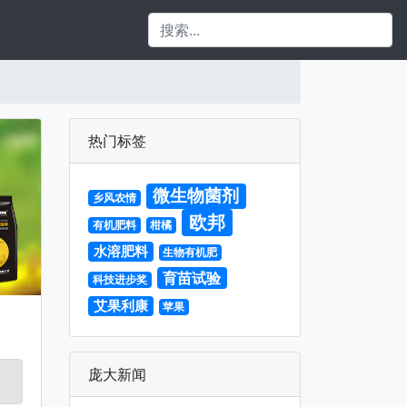
热门标签
微生物菌剂
乡风农情
欧邦
有机肥料
柑橘
水溶肥料
生物有机肥
育苗试验
科技进步奖
艾果利康
苹果
庞大新闻