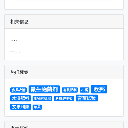
相关信息
....
...
热门标签
欧邦
微生物菌剂
乡风农情
有机肥料
柑橘
育苗试验
水溶肥料
生物有机肥
科技进步奖
艾果利康
苹果