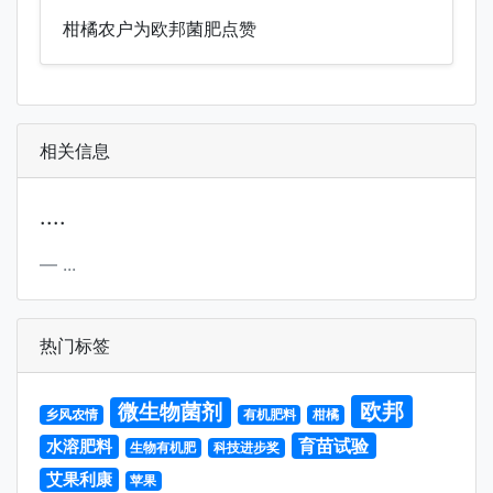
柑橘农户为欧邦菌肥点赞
相关信息
....
...
热门标签
欧邦
微生物菌剂
乡风农情
有机肥料
柑橘
育苗试验
水溶肥料
生物有机肥
科技进步奖
艾果利康
苹果